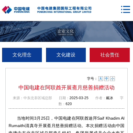
文化理念
文化建设
社会责任
字号：
大
中
小
中国电建在阿联酋开展斋月慈善捐赠活动
来源：中东北非区域总部
日期：
2025-03-25
作者：
戴冰
字
数：
620
当地时间3月25日，中国电建在阿联酋迪拜Saif Khadim Al
Rumaithi清真寺开展斋月慈善捐赠活动。本次捐赠活动由中国