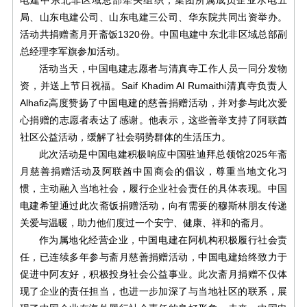
电建中东北非区域总部牵头组织，集团所属成员企业水电五
局、山东电建公司、山东电建三公司、华东院共同出资举办。
活动共捐赠斋月开斋饭1320份。中国电建中东北非区域总部副
总经理李军旗参加活动。
活动当天，中国电建志愿者与清真寺工作人员一同分发物
资，并送上节日祝福。Saif Khadim Al Rumaithi清真寺负责人
Alhafiz高度赞扬了中国电建的慈善捐赠活动，并对参与此次爱
心捐赠的志愿者表达了感谢。他表示，这些善举支持了阿联酋
社区公益活动，缓解了社会弱势群体的生活压力。
此次活动是中国电建积极响应中国驻迪拜总领馆2025年斋
月慈善捐赠活动及阿联酋中国商会的倡议，尊重当地文化习
惯，主动融入当地社会，履行企业社会责任的具体表现。中国
电建希望通过此次斋饭捐赠活动，向有需要的穆斯林朋友传递
关爱与温暖，助力他们度过一个安宁、健康、祥和的斋月。
作为属地化经营企业，中国电建在阿机构积极履行社会责
任，已连续多年参与斋月慈善捐赠活动，中国电建始终致力于
促进中阿友好，积极投身社会公益事业。此次斋月捐赠不仅体
现了企业的责任担当，也进一步加深了与当地社区的联系，展