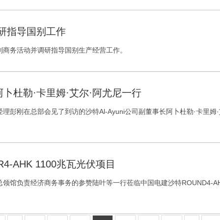
研指导国别工作
列商务活动并调研指导国别生产经营工作。
长阿卜杜勒·卡里姆·艾尔·阿尤尼一行
理彭刚在总部会见了到访的沙特Al-Ayuni公司副董事长阿卜杜勒·卡里
AHK 1100兆瓦光伏项目
领馆负责经济商务事务的参赞陆叶等一行莅临中国电建沙特ROUND4-A